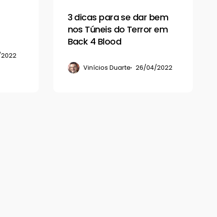
nos
3 dicas para se dar bem
Túneis
nos Túneis do Terror em
do
Back 4 Blood
Terror
/2022
em
Vinícios Duarte
26/04/2022
Back
4
Blood