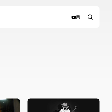
search
youtube
instagram
Review
–