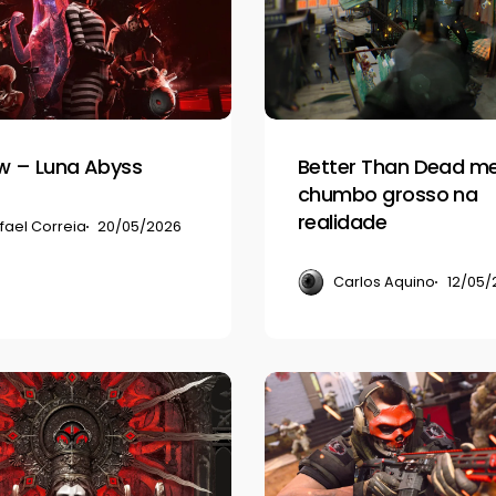
Dead
mete
chumbo
grosso
na
w – Luna Abyss
Better Than Dead m
realidade
chumbo grosso na
realidade
fael Correia
20/05/2026
Carlos Aquino
12/05/
Review
–
Call
of