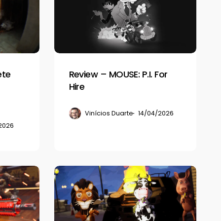
MOUSE:
P.I.
For
Hire
ete
Review – MOUSE: P.I. For
Hire
Vinícios Duarte
14/04/2026
2026
Animalistic
é
a
revolução