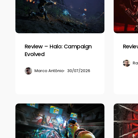
Halo:
Luna
Campaign
Abyss
Evolved
Review – Halo: Campaign
Revie
Evolved
Ra
Marco Antônio
30/07/2026
Review
Review
–
–
High
Crisol:
On
Theater