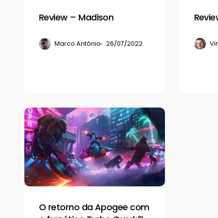
Review – Madison
Revie
Marco Antônio
26/07/2022
Vi
O
retorno
da
Apogee
com
o
frenético
O retorno da Apogee com
Turbo