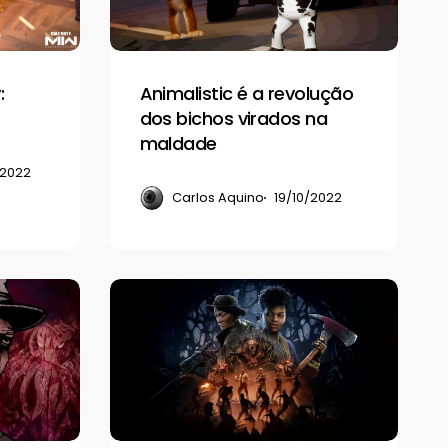
dos
bichos
virados
:
Animalistic é a revolução
na
dos bichos virados na
maldade
maldade
/2022
Carlos Aquino
19/10/2022
3
dicas
para
se
dar
bem