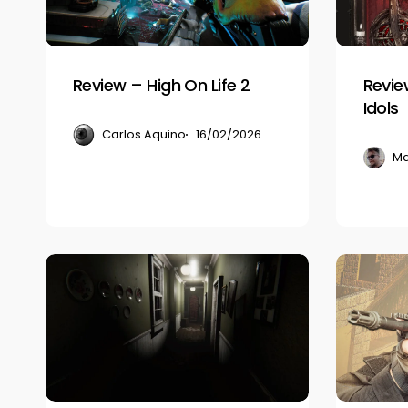
Life
of
2
Idols
Review – High On Life 2
Revie
Idols
Carlos Aquino
16/02/2026
Ma
Review
Review
–
–
Madison
Alvo