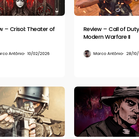
Duty:
Modern
Warfare
w – Crisol: Theater of
Review – Call of Duty
II
Modern Warfare II
rco Antônio
10/02/2026
Marco Antônio
28/10
Review
–
Forgive
Me
Father