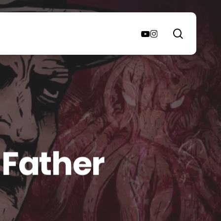
search
youtube
instagram
 Father