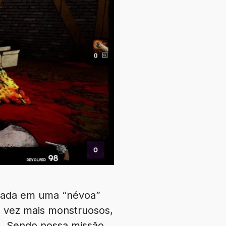
jogada em uma “névoa”
a vez mais monstruosos,
. Sendo nossa missão,