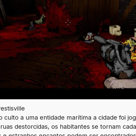
tisville
o culto a uma entidade marítima a cidade foi 
 ruas destorcidas, os habitantes se tornam cad
s e estranhos encantos podem ser encontrados