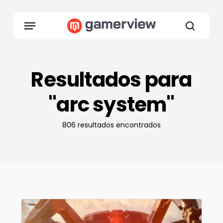
Skip
to
Menu
main
search
content
Resultados para
"arc system"
806 resultados encontrados