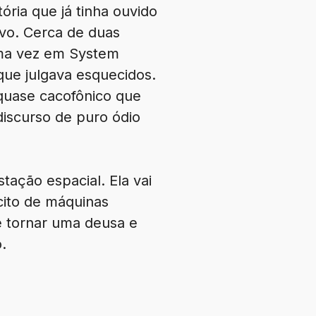
ória que já tinha ouvido
ivo. Cerca de duas
ima vez em System
que julgava esquecidos.
uase cacofônico que
iscurso de puro ódio
ação espacial. Ela vai
rcito de máquinas
e tornar uma deusa e
.