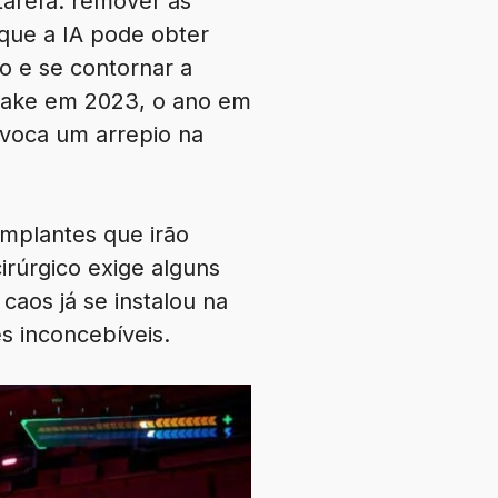
tarefa: remover as
que a IA pode obter
o e se contornar a
make em 2023, o ano em
ovoca um arrepio na
mplantes que irão
rúrgico exige alguns
aos já se instalou na
s inconcebíveis.