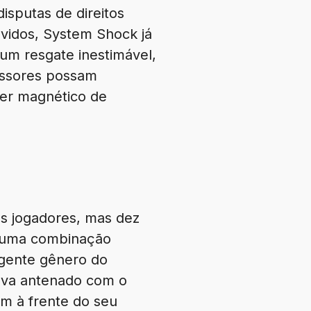
isputas de direitos
lvidos, System Shock já
 um resgate inestimável,
essores possam
der magnético de
os jogadores, mas dez
é uma combinação
rgente gênero do
tava antenado com o
em à frente do seu