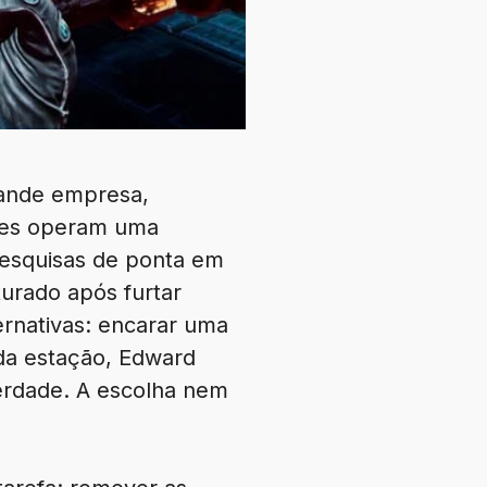
rande empresa,
Eles operam uma
pesquisas de ponta em
turado após furtar
ernativas: encarar uma
 da estação, Edward
berdade. A escolha nem