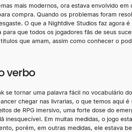
emas mais modernos, ora estava envolvido em d
l para compra. Quando os problemas foram reso
esgaste. O que a Nightdive Studios faz agora é
 para que todos os jogadores fãs de seus suc
s títulos que amam, assim como conhecer o po
 o verbo
 se tornar uma palavra fácil no vocabulário d
ncer chegar nas livrarias, o que temos aqui 
eitos de RPG imersivo, uma forte dose do eme
ilã inesquecível. Em muitas medidas, o jogo es
mento, porém, em outras medidas, ele estava b