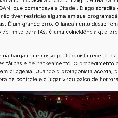
ker anônimo aceita o pacto maligno e realiza a 
ODAN, que comandava a Citadel. Diego acredita 
 não tiver restrição alguma em sua programaçã
sas. É um grande erro. O lançamento desse re
 de limite para IAs, é uma coincidência que pr
 na barganha e nosso protagonista recebe os i
es táticas e de hackeamento. O procedimento ci
m criogenia. Quando o protagonista acorda, o c
ra de controle e o lugar virou palco de horrore