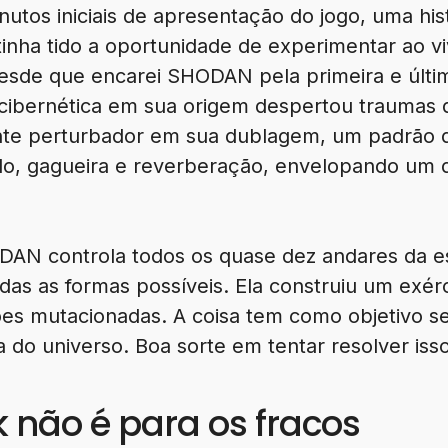
utos iniciais de apresentação do jogo, uma hist
tinha tido a oportunidade de experimentar ao v
esde que encarei SHODAN pela primeira e últ
 cibernética em sua origem despertou traumas 
te perturbador em sua dublagem, um padrão q
do, gagueira e reverberação, envelopando um d
DAN controla todos os quase dez andares da est
todas as formas possíveis. Ela construiu um exé
es mutacionadas. A coisa tem como objetivo s
 do universo. Boa sorte em tentar resolver isso
 não é para os fracos