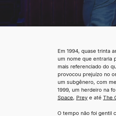
Em 1994, quase trinta 
um nome que entraria p
mais referenciado do q
provocou prejuízo no or
um subgênero, com mecâ
1999, um herdeiro na f
Space
,
Prey
e até
The C
O tempo não foi gentil 