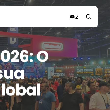
search
youtube
instagram
026: O
 sua
lobal