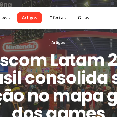
views
Artigos
Ofertas
Guias
Artigos
com Latam 2
sil consolida
ção no mapa g
dos games