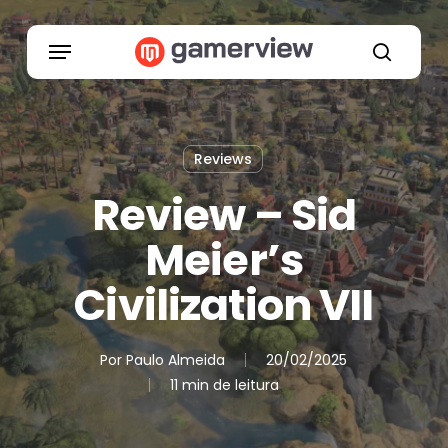
Skip
to
Menu
main
search
content
Reviews
Review – Sid
Meier’s
Civilization VII
Por
Paulo Almeida
20/02/2025
11 min de leitura