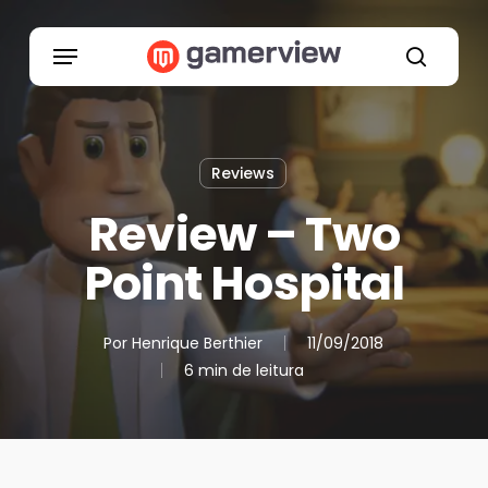
Skip
to
Menu
main
search
content
Reviews
Review – Two
Point Hospital
Por
Henrique Berthier
11/09/2018
6 min de leitura