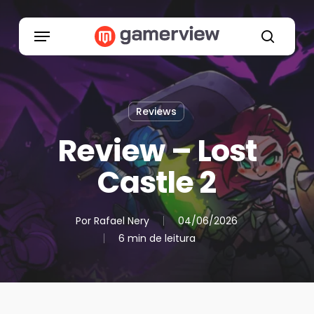
Skip
to
Menu
main
search
content
Reviews
Review – Lost
Castle 2
Por
Rafael Nery
04/06/2026
6 min de leitura