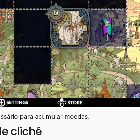
ssário para acumular moedas.
de clichê