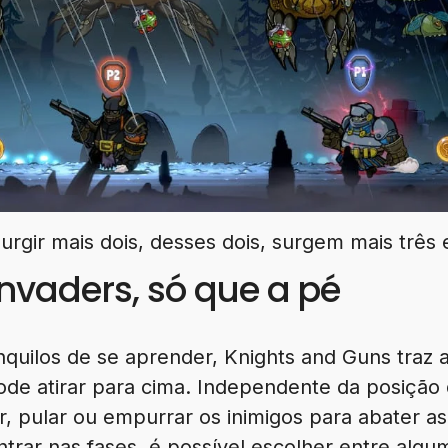
rgir mais dois, desses dois, surgem mais três e
Invaders, só que a pé
quilos de se aprender, Knights and Guns traz a
ode atirar para cima. Independente da posição 
r, pular ou empurrar os inimigos para abater as
trar nas fases, é possível escolher entre algu