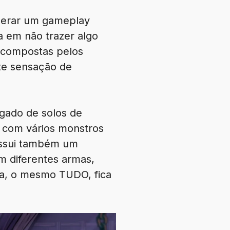
sperar um gameplay
 em não trazer algo
 compostas pelos
nte sensação de
egado de solos de
a com vários monstros
possui também um
m diferentes armas,
a, o mesmo TUDO, fica