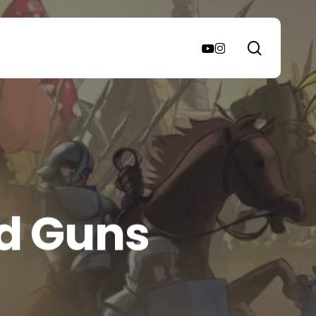
search
youtube
instagram
nd Guns