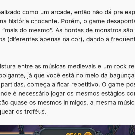
dealizado como um arcade, então não dá pra e
a história chocante. Porém, o game desaponta
o “mais do mesmo”. As hordas de monstros são
os (diferentes apenas na cor), dando a freque
istura entre as músicas medievais e um rock r
empolgante, já que você está no meio da bagunç
partidas, começa a ficar repetitivo. O game 
onde é necessário jogar os mesmos estágios co
são quase os mesmos inimigos, a mesma músic
uear os troféus.