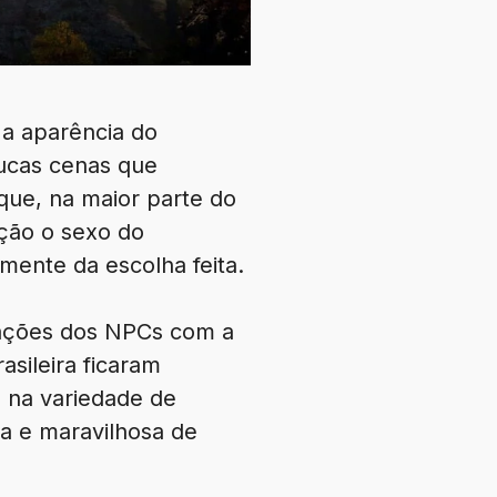
 a aparência do
oucas cenas que
que, na maior parte do
ção o sexo do
ente da escolha feita.
erações dos NPCs com a
asileira ficaram
o na variedade de
da e maravilhosa de