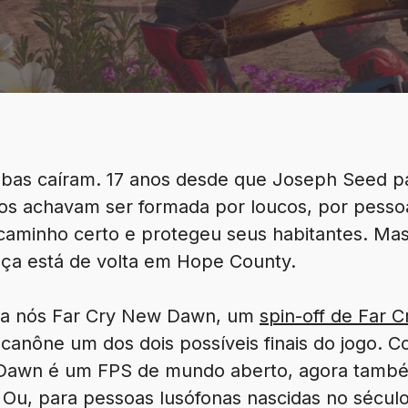
bas caíram. 17 anos desde que Joseph Seed p
odos achavam ser formada por loucos, por pesso
 caminho certo e protegeu seus habitantes. M
ança está de volta em Hope County.
z a nós Far Cry New Dawn, um
spin-off de Far C
canône um dos dois possíveis finais do jogo. C
w Dawn é um FPS de mundo aberto, agora tam
Ou, para pessoas lusófonas nascidas no século 