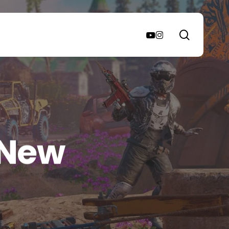
search
youtube
instagram
 New