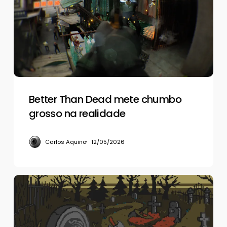
mete
chumbo
grosso
na
realidade
Better Than Dead mete chumbo
grosso na realidade
Carlos Aquino
12/05/2026
Dark
Scrolls,
um
panelaço