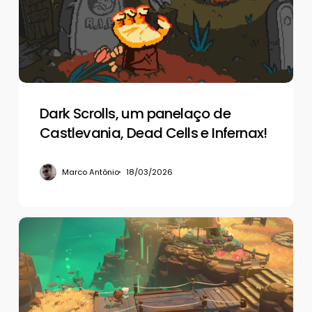
de
Castlevania,
Dead
Cells
e
Infernax!
Dark Scrolls, um panelaço de
Castlevania, Dead Cells e Infernax!
Marco Antônio
18/03/2026
De
volta
aos
negócios
em
Moonlighter