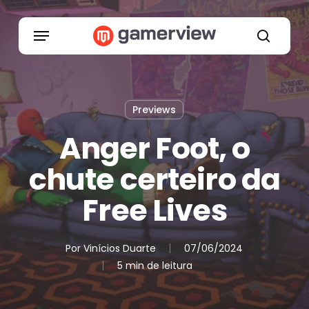
Skip
to
Menu
main
search
content
Previews
Anger Foot, o
chute certeiro da
Free Lives
Por
Vinícios Duarte
07/06/2024
5 min de leitura