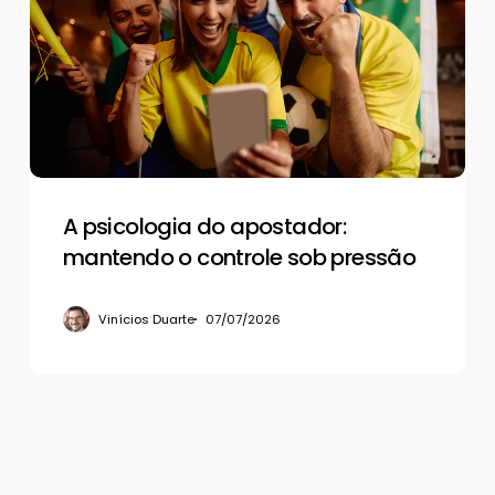
do
apostador:
mantendo
o
controle
sob
pressão
A psicologia do apostador:
mantendo o controle sob pressão
Vinícios Duarte
07/07/2026