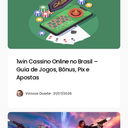
Online
no
Brasil
–
Guia
de
Jogos,
Bônus,
Pix
1win Cassino Online no Brasil –
e
Guia de Jogos, Bônus, Pix e
Apostas
Apostas
Vinícios Duarte
31/07/2026
Por
que