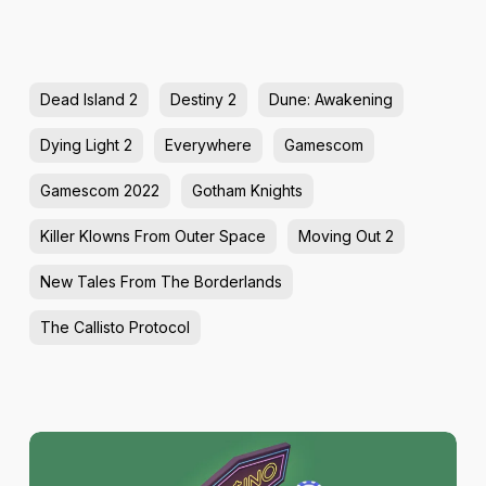
Dead Island 2
Destiny 2
Dune: Awakening
Dying Light 2
Everywhere
Gamescom
Gamescom 2022
Gotham Knights
Killer Klowns From Outer Space
Moving Out 2
New Tales From The Borderlands
The Callisto Protocol
1win
Cassino