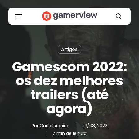
Skip
to
Menu
main
search
content
Artigos
Gamescom 2022:
os dez melhores
trailers (até
agora)
Por
Carlos Aquino
23/08/2022
7 min de leitura