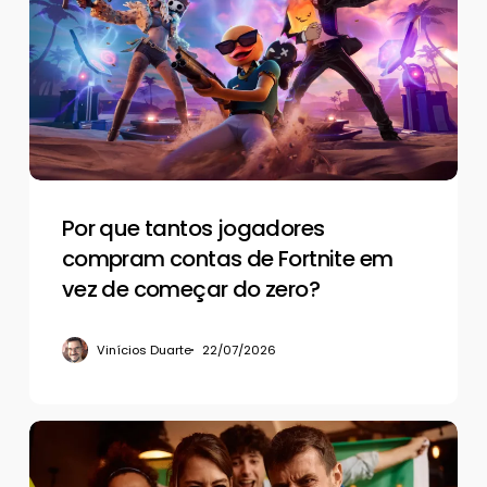
tantos
jogadores
compram
contas
de
Fortnite
em
vez
de
Por que tantos jogadores
começar
compram contas de Fortnite em
do
vez de começar do zero?
zero?
Vinícios Duarte
22/07/2026
A
psicologia