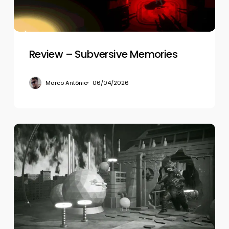
Review – Subversive Memories
Marco Antônio
06/04/2026
Review
–
Esquadrão
51
Contra
os
Discos
Voadores