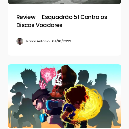
Review – Esquadrão 51 Contra os
Discos Voadores
Marco Antônio
04/10/2022
Pancadaria
nacional
de
ponta
em
Pocket
Bravery