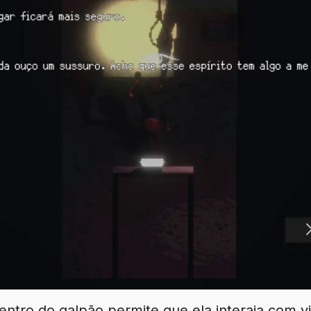
entro do galpão permite que ela interaja com v