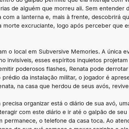
rias de alguém que morreu ali. Sem entender d
 com a lanterna e, mais à frente, descobrirá q
 morte excruciante, logo após perceber que 
pam o local em Subversive Memories. A única e
o invisíveis, esses espíritos inquietos projet
emitir poderosos flashes, Renata pode derrotar 
o prédio da instalação militar, o jogador é apre
enata, na casa que herdou de seus avós, reviv
a precisa organizar está o diário de sua avó, u
teragir com este diário e ir até o galpão de se
m permanece, o telefone da casa toca. Ao atend