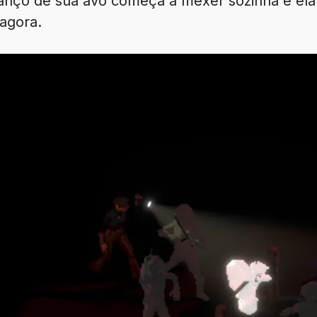
anço de sua avó começa a mexer sozinha e ela é 
agora.