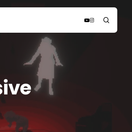
search
youtube
instagram
sive