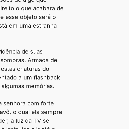
ireito o que acabara de
ue esse objeto será o
está em uma estranha
vidência de suas
am sombras. Armada de
estas criaturas do
sentado a um flashback
e algumas memórias.
ma senhora com forte
u avô, o qual ela sempre
er, a luz da TV se