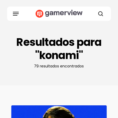
Skip
to
Menu
main
search
content
Resultados para
"konami"
79 resultados encontrados