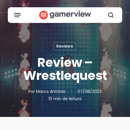
Skip
to
Menu
main
search
content
Reviews
Review –
Wrestlequest
Por
Marco Antônio
07/08/2023
10 min de leitura