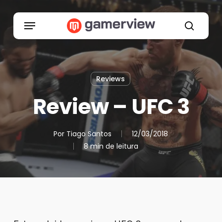
Skip
to
Menu
main
search
content
Reviews
Review – UFC 3
Por
Tiago Santos
12/03/2018
8 min de leitura