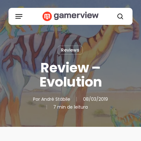
Skip
to
Menu
main
search
content
Reviews
Review –
Evolution
Por
André Stábile
08/03/2019
7 min de leitura