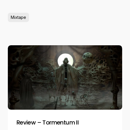
Mixtape
Review
–
Tormentum
II
Review – Tormentum II