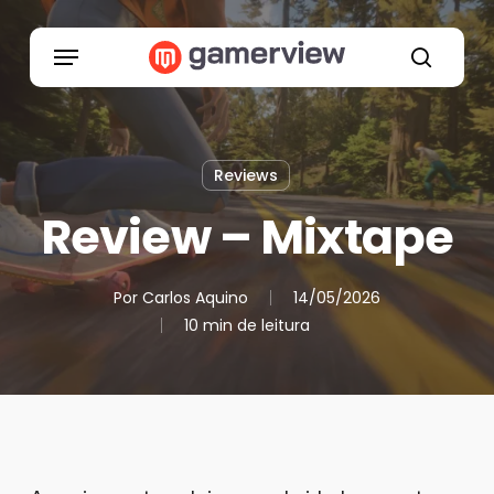
Skip
to
Menu
main
search
content
Reviews
Review – Mixtape
Por
Carlos Aquino
14/05/2026
10 min de leitura