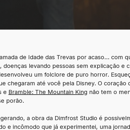
hamada de Idade das Trevas por acaso… com q
o, doenças levando pessoas sem explicação e c
 desenvolveu um folclore de puro horror. Esque
e chegaram até você pela Disney. O coração d
s e
Bramble: The Mountain King
não tem o men
se porão.
erando, a obra da Dimfrost Studio é possivelm
do e incômodo que já experimentei, uma jornad