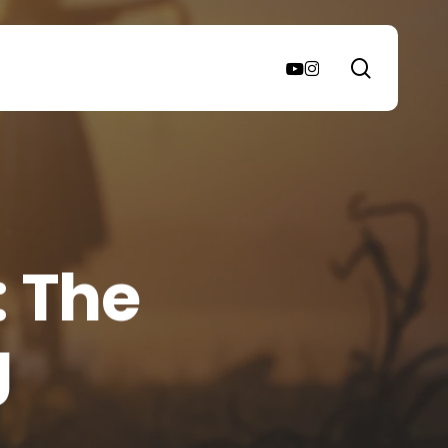
search
youtube
instagram
: The
g