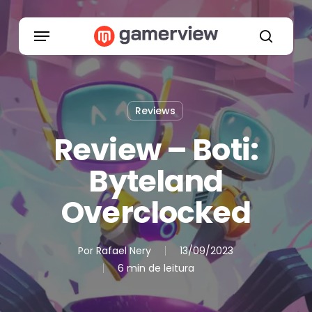
Skip
to
Menu
main
search
content
Reviews
Review – Boti:
Byteland
Overclocked
Por
Rafael Nery
13/09/2023
6 min de leitura