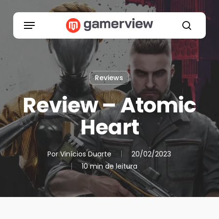
Skip
to
Menu
main
search
content
Reviews
Review – Atomic
Heart
Por
Vinícios Duarte
20/02/2023
10 min de leitura