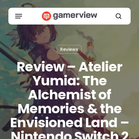
Skip
to
Menu
main
search
content
Reviews
Review – Atelier
Yumia: The
Alchemist of
Memories & the
Envisioned Land –
Nintendo Switch 2