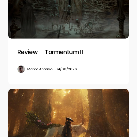
Review – Tormentum II
Marco Antônio
04/08/2026
Review
–
Beast
of
Reincarnation