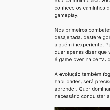
explica muita coisa: vo
conhece os caminhos da
gameplay.
Nos primeiros combate
desajeitada, desfere g
alguém inexperiente. P
quer apenas dizer que 
é game over na certa, 
A evolução também foge
habilidades, será preci
aprender. Quer domina
necessário conquistar 