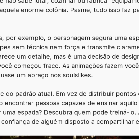
cê não sabe lutar, cozinhar ou fabricar equipa
quela enorme colônia. Pasme, tudo isso faz p
s, por exemplo, o personagem segura uma es
olpes sem técnica nem força e transmite claram
arece um detalhe, mas é uma decisão de design
você começou fraco. As animações fazem você 
quase um abraço nos soulslikes.
 do padrão atual. Em vez de distribuir ponto
so encontrar pessoas capazes de ensinar aquilo
r uma espada? Descubra quem pode treiná-lo.
a confiança de alguém disposto a compartilhar