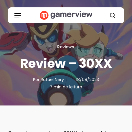
Skip
to
Menu
main
search
content
Reviews
Review – 30XX
Por
Rafael Nery
18/08/2023
7 min de leitura