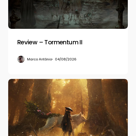
Review – Tormentum II
Marco Antônio
04/08/2026
Review
–
Beast
of
Reincarnation