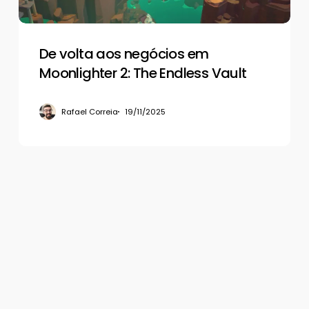
Endless
Vault
De volta aos negócios em
Moonlighter 2: The Endless Vault
Rafael Correia
19/11/2025
© 2026 Gamerview. Todos os direitos reservados.