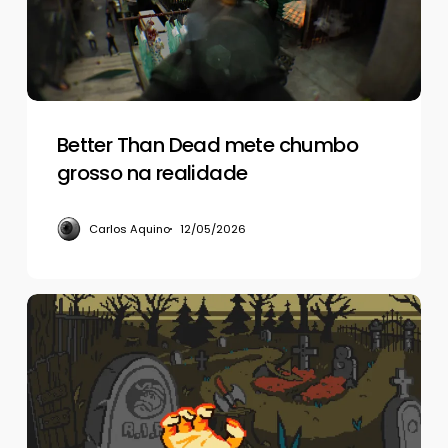
grosso
na
realidade
Better Than Dead mete chumbo
grosso na realidade
Carlos Aquino
12/05/2026
Dark
Scrolls,
um
panelaço
de
Castlevania,