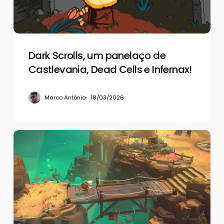
Dead
Cells
e
Infernax!
Dark Scrolls, um panelaço de
Castlevania, Dead Cells e Infernax!
Marco Antônio
18/03/2026
De
volta
aos
negócios
em
Moonlighter
2:
The