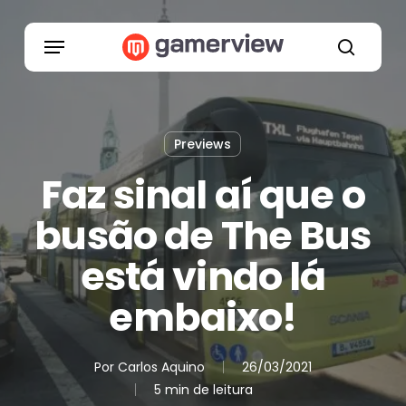
Skip
to
Menu
main
search
content
Previews
Faz sinal aí que o
busão de The Bus
está vindo lá
embaixo!
Por
Carlos Aquino
26/03/2021
5 min de leitura