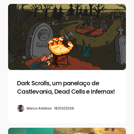
Dark
Scrolls,
um
panelaço
de
Castlevania,
Dead
Cells
e
Infernax!
Dark Scrolls, um panelaço de
Castlevania, Dead Cells e Infernax!
Marco Antônio
18/03/2026
De