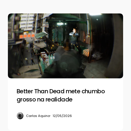
Better
Than
Dead
mete
chumbo
grosso
na
realidade
Better Than Dead mete chumbo
grosso na realidade
Carlos Aquino
12/05/2026