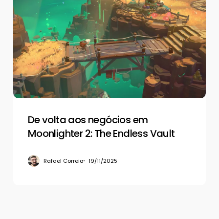
volta
aos
negócios
em
Moonlighter
2:
The
Endless
Vault
De volta aos negócios em
Moonlighter 2: The Endless Vault
Rafael Correia
19/11/2025