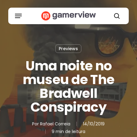
Skip
to
Menu
main
search
content
Previews
Uma noite no
museu de The
Bradwell
Conspiracy
Por
Rafael Correia
14/10/2019
9 min de leitura