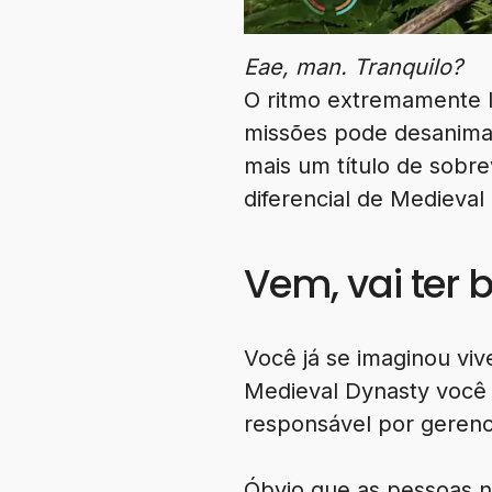
Eae, man. Tranquilo?
O ritmo extremamente le
missões pode desanima
mais um título de sobr
diferencial de Medieval
Vem, vai ter b
Você já se imaginou v
Medieval Dynasty você
responsável por gerenc
Óbvio que as pessoas n