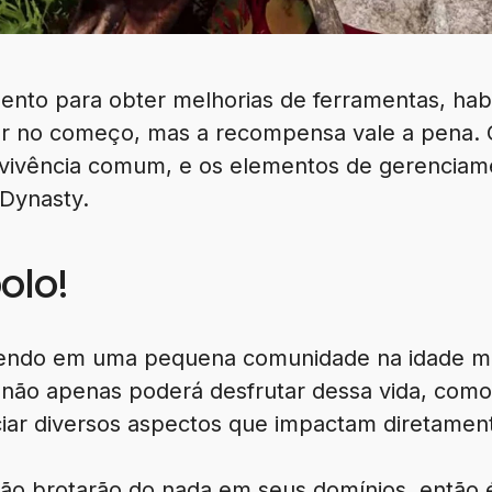
nto para obter melhorias de ferramentas, habil
r no começo, mas a recompensa vale a pena. C
evivência comum, e os elementos de gerenciam
 Dynasty.
olo!
ivendo em uma pequena comunidade na idade m
 não apenas poderá desfrutar dessa vida, com
iar diversos aspectos que impactam diretament
ão brotarão do nada em seus domínios, então 