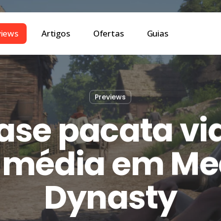
views
Artigos
Ofertas
Guias
Previews
ase pacata vi
 média em Me
Dynasty