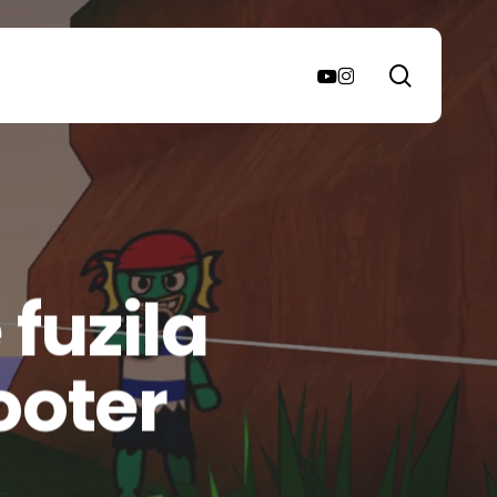
search
youtube
instagram
 fuzila
ooter