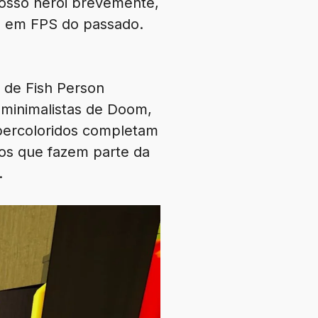
osso herói brevemente,
co em FPS do passado.
a de Fish Person
s minimalistas de Doom,
percoloridos completam
gos que fazem parte da
.