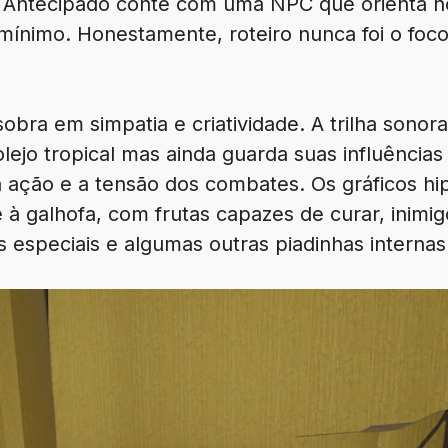
 Antecipado conte com uma NPC que orienta n
mínimo. Honestamente, roteiro nunca foi o fo
sobra em simpatia e criatividade. A trilha sonor
lejo tropical mas ainda guarda suas influência
ação e a tensão dos combates. Os gráficos hi
 à galhofa, com frutas capazes de curar, inimi
s especiais e algumas outras piadinhas internas