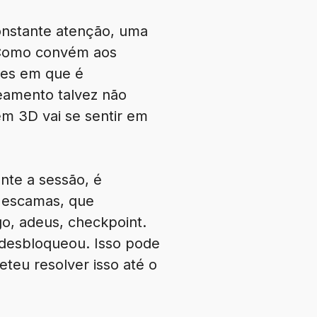
 constante atenção, uma
. Como convém aos
ções em que é
ceamento talvez não
m 3D vai se sentir em
nte a sessão, é
s escamas, que
o, adeus, checkpoint.
 desbloqueou. Isso pode
teu resolver isso até o