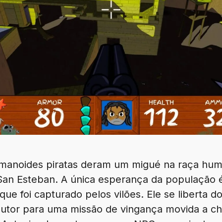
umanoides piratas deram um migué na raça hu
San Esteban. A única esperança da população 
foi capturado pelos vilões. Ele se liberta do 
ndutor para uma missão de vingança movida a 