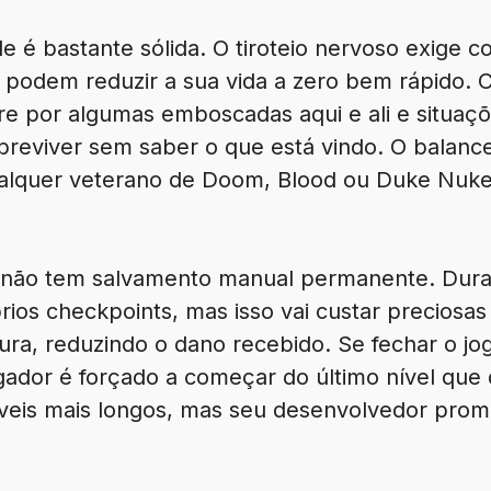
ade é bastante sólida. O tiroteio nervoso exige
s podem reduzir a sua vida a zero bem rápido
ere por algumas emboscadas aqui e ali e situa
obreviver sem saber o que está vindo. O balan
alquer veterano de Doom, Blood ou Duke Nuke
o não tem salvamento manual permanente. Dura
prios checkpoints, mas isso vai custar preciosa
a, reduzindo o dano recebido. Se fechar o jog
ogador é forçado a começar do último nível que
eis mais longos, mas seu desenvolvedor prome