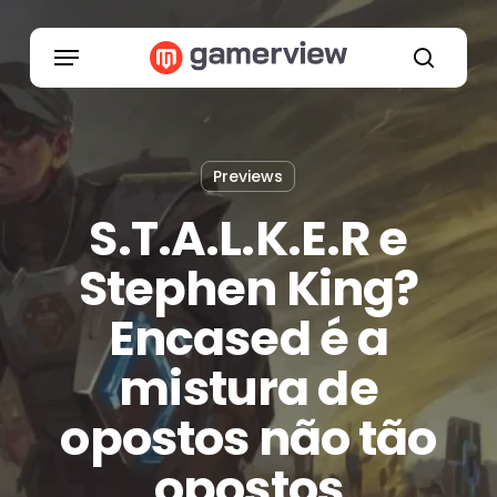
Skip
to
Menu
main
search
content
Previews
S.T.A.L.K.E.R e
Stephen King?
Encased é a
mistura de
opostos não tão
opostos