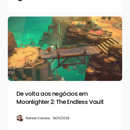
De
volta
aos
negócios
em
Moonlighter
2:
The
Endless
Vault
De volta aos negócios em
Moonlighter 2: The Endless Vault
Rafael Correia
19/11/2025