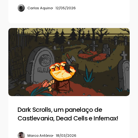
Carlos Aquino
12/05/2026
Dark
Scrolls,
um
panelaço
de
Castlevania,
Dead
Cells
e
Infernax!
Dark Scrolls, um panelaço de
Castlevania, Dead Cells e Infernax!
Marco Antônio
18/03/2026