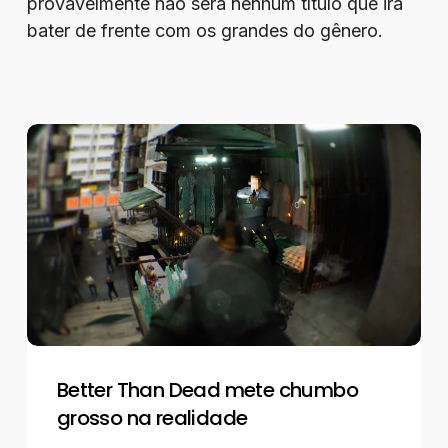
provavelmente não será nenhum título que irá
bater de frente com os grandes do gênero.
Better
Than
Dead
mete
chumbo
grosso
na
realidade
Better Than Dead mete chumbo
grosso na realidade