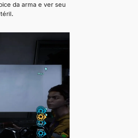
coice da arma e ver seu
éril.