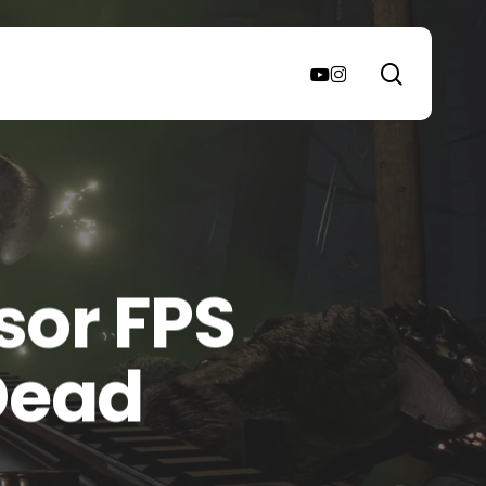
search
youtube
instagram
sor FPS
 Dead