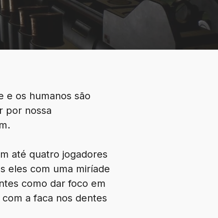
e e os humanos são
r por nossa
um.
em até quatro jogadores
os eles com uma miríade
entes como dar foco em
a com a faca nos dentes