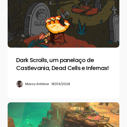
um
panelaço
de
Castlevania,
Dead
Cells
e
Infernax!
Dark Scrolls, um panelaço de
Castlevania, Dead Cells e Infernax!
Marco Antônio
18/03/2026
De
volta
aos
negócios