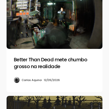
Than
Dead
mete
chumbo
grosso
na
realidade
Better Than Dead mete chumbo
grosso na realidade
Carlos Aquino
12/05/2026
Dark
Scrolls,