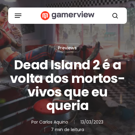
Skip
to
Menu
main
search
content
Previews
Dead Island 2 é a
volta dos mortos-
vivos que eu
queria
Por
Carlos Aquino
13/03/2023
7 min de leitura