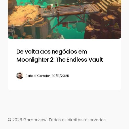
em
Moonlighter
2:
The
Endless
Vault
De volta aos negócios em
Moonlighter 2: The Endless Vault
Rafael Correia
19/11/2025
© 2026 Gamerview. Todos os direitos reservados.