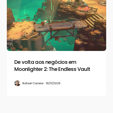
volta
aos
negócios
em
Moonlighter
2:
The
Endless
Vault
De volta aos negócios em
Moonlighter 2: The Endless Vault
Rafael Correia
19/11/2025