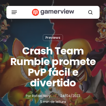
Skip
to
Menu
main
search
content
Previews
Crash Team
Rumble promete
PvP fácil e
divertido
Por
Rafael Nery
24/04/2023
5 min de leitura