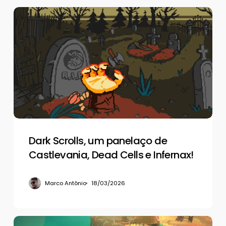
Dark
Scrolls,
um
panelaço
de
Castlevania,
Dead
Cells
e
Infernax!
Dark Scrolls, um panelaço de
Castlevania, Dead Cells e Infernax!
Marco Antônio
18/03/2026
De