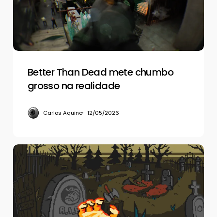
grosso
na
realidade
Better Than Dead mete chumbo
grosso na realidade
Carlos Aquino
12/05/2026
Dark
Scrolls,
um
panelaço
de
Castlevania,