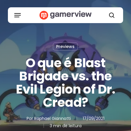
Skip
to
Menu
main
search
content
Previews
O que é Blast
Brigade vs. the
Evil Legion of Dr.
Cread?
Por
Raphael Giannotti
17/09/2021
3 min de leitura