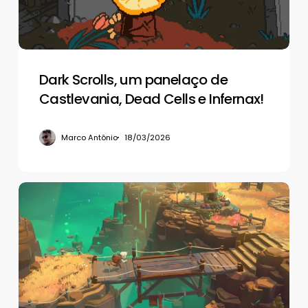
Dead
Cells
e
Infernax!
Dark Scrolls, um panelaço de
Castlevania, Dead Cells e Infernax!
Marco Antônio
18/03/2026
De
volta
aos
negócios
em
Moonlighter
2: