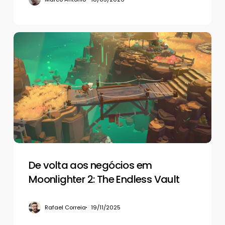
De
volta
aos
negócios
em
Moonlighter
2:
The
Endless
Vault
De volta aos negócios em
Moonlighter 2: The Endless Vault
Rafael Correia
19/11/2025