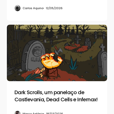
Carlos Aquino
12/05/2026
Dark
Scrolls,
um
panelaço
de
Castlevania,
Dead
Cells
e
Infernax!
Dark Scrolls, um panelaço de
Castlevania, Dead Cells e Infernax!
Marco Antônio
18/03/2026