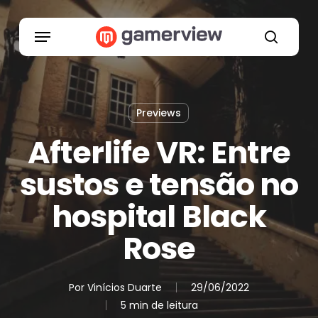
Skip
to
Menu
main
search
content
Previews
Afterlife VR: Entre
sustos e tensão no
hospital Black
Rose
Por
Vinícios Duarte
29/06/2022
5 min de leitura