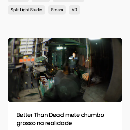
Split Light Studio
Steam
VR
Better
Than
Dead
mete
chumbo
grosso
na
realidade
Better Than Dead mete chumbo
grosso na realidade