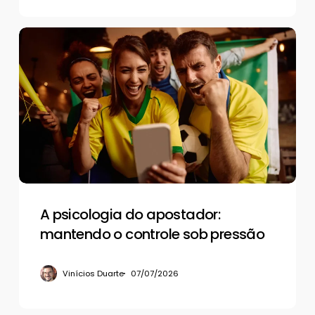
A
psicologia
do
apostador:
mantendo
o
controle
sob
pressão
A psicologia do apostador:
mantendo o controle sob pressão
Vinícios Duarte
07/07/2026