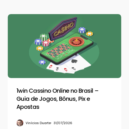
1win
Cassino
Online
no
Brasil
–
Guia
de
Jogos,
Bônus,
Pix
1win Cassino Online no Brasil –
e
Guia de Jogos, Bônus, Pix e
Apostas
Apostas
Vinícios Duarte
31/07/2026