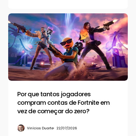
Por
que
tantos
jogadores
compram
contas
de
Fortnite
em
vez
de
Por que tantos jogadores
começar
compram contas de Fortnite em
do
vez de começar do zero?
zero?
Vinícios Duarte
22/07/2026