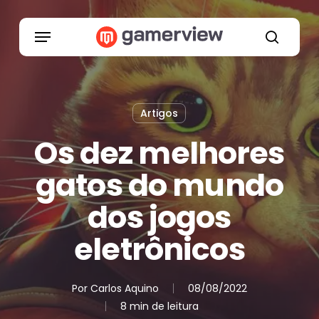
Skip
to
Menu
main
search
content
Artigos
Os dez melhores
gatos do mundo
dos jogos
eletrônicos
Por
Carlos Aquino
08/08/2022
8 min de leitura