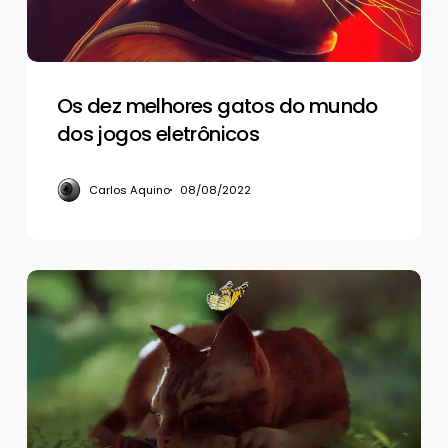
dos
jogos
eletrônicos
Os dez melhores gatos do mundo
dos jogos eletrônicos
Carlos Aquino
08/08/2022
Review
–
Stray