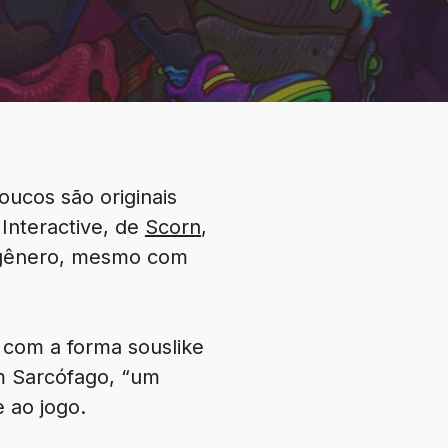
ucos são originais
 Interactive, de
Scorn
,
o gênero, mesmo com
 com a forma souslike
m Sarcófago, “um
 ao jogo.