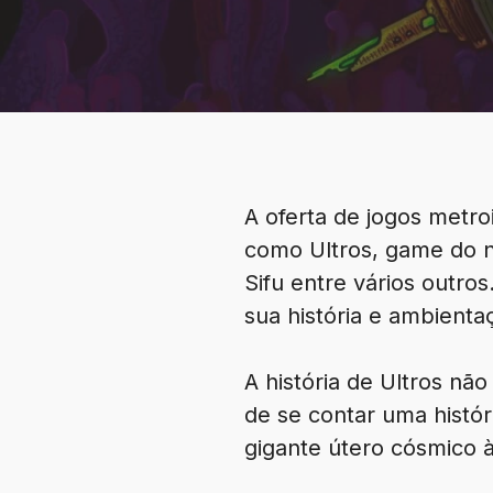
A oferta de jogos metr
como Ultros, game do 
Sifu entre vários outr
sua história e ambient
A história de Ultros nã
de se contar uma histó
gigante útero cósmico à