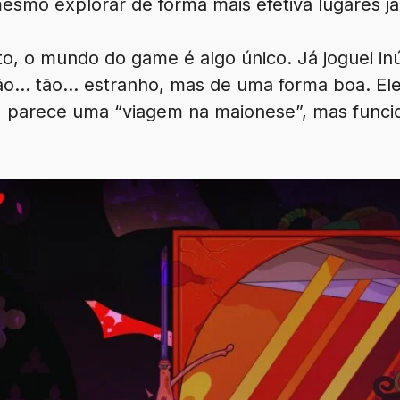
esmo explorar de forma mais efetiva lugares já 
to, o mundo do game é algo único. Já joguei i
tão… tão… estranho, mas de uma forma boa. Ele
s, parece uma “viagem na maionese”, mas funcio