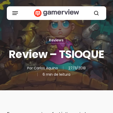
Skip
to
Menu
main
search
content
Reviews
Review – TSIOQUE
Por
Carlos Aquino
27/11/2018
6 min de leitura