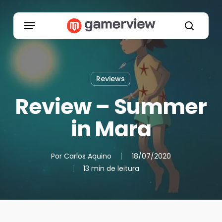
Skip
to
Menu
main
search
content
Reviews
Review – Summer
in Mara
Por
Carlos Aquino
18/07/2020
13 min de leitura