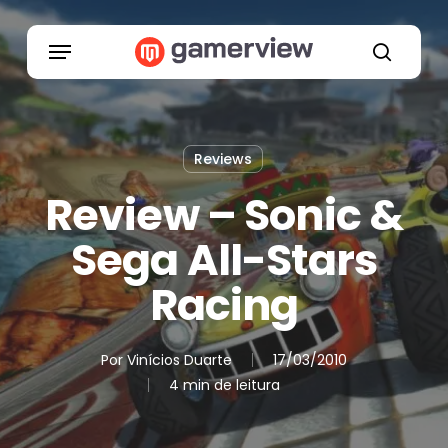
Skip
to
Menu
main
search
content
Reviews
Review – Sonic &
Sega All-Stars
Racing
Por
Vinícios Duarte
17/03/2010
4 min de leitura