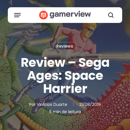
Skip
to
Menu
main
search
content
Reviews
Review – Sega
Ages: Space
Harrier
Por
Vinícios Duarte
21/08/2019
5 min de leitura