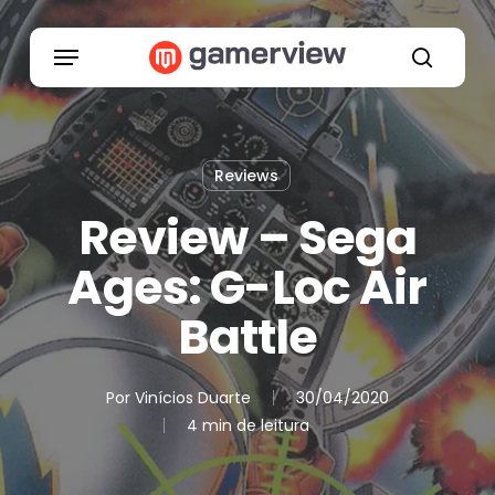
Skip
to
Menu
main
search
content
Reviews
Review – Sega
Ages: G-Loc Air
Battle
Por
Vinícios Duarte
30/04/2020
4 min de leitura