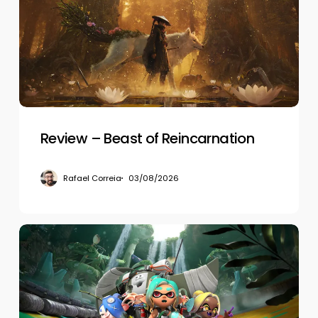
of
Reincarnation
Review – Beast of Reincarnation
Rafael Correia
03/08/2026
Review
–
Splatoon
Raiders