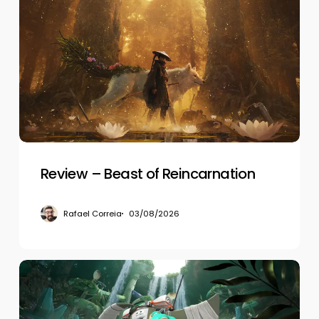
–
Beast
of
Reincarnation
Review – Beast of Reincarnation
Rafael Correia
03/08/2026
Review
–
Splatoon