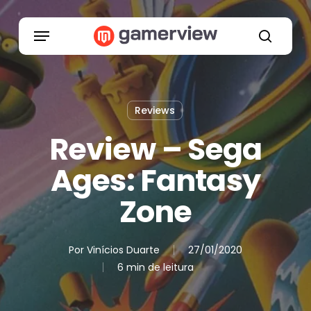
Skip
to
Menu
main
search
content
Reviews
Review – Sega
Ages: Fantasy
Zone
Por
Vinícios Duarte
27/01/2020
6 min de leitura