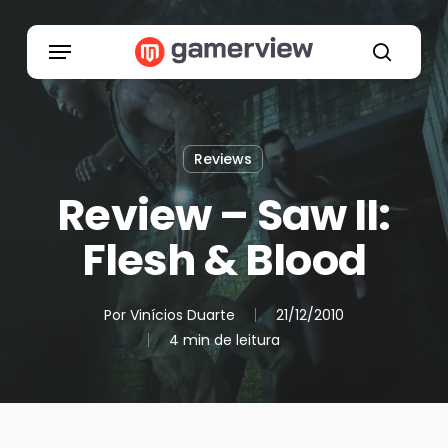
Skip
to
Menu
main
search
content
Reviews
Review – Saw II:
Flesh & Blood
Por
Vinícios Duarte
21/12/2010
4 min de leitura