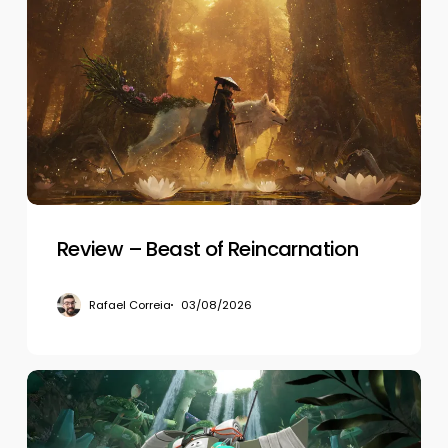
–
Beast
of
Reincarnation
Review – Beast of Reincarnation
Rafael Correia
03/08/2026
Review
–
Splatoon