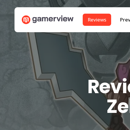
Skip
to
Reviews
Pre
main
content
Revi
Ze