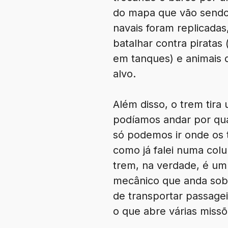
do mapa que vão sendo
navais foram replicada
batalhar contra piratas 
em tanques) e animais d
alvo.
Além disso, o trem tira
podíamos andar por qu
só podemos ir onde os t
como já falei numa col
trem, na verdade, é um
mecânico que anda sobre
de transportar passage
o que abre várias missõ