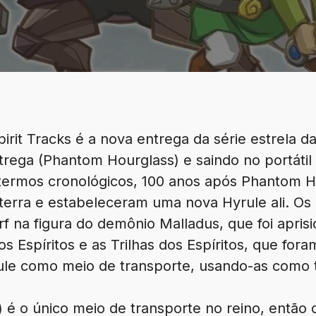
irit Tracks é a nova entrega da série estrela d
trega (Phantom Hourglass) e saindo no portátil
termos cronológicos, 100 anos após Phantom Ho
erra e estabeleceram uma nova Hyrule ali. Os e
f na figura do demônio Malladus, que foi apris
os Espíritos e as Trilhas dos Espíritos, que for
ule como meio de transporte, usando-as como t
é o único meio de transporte no reino, então 