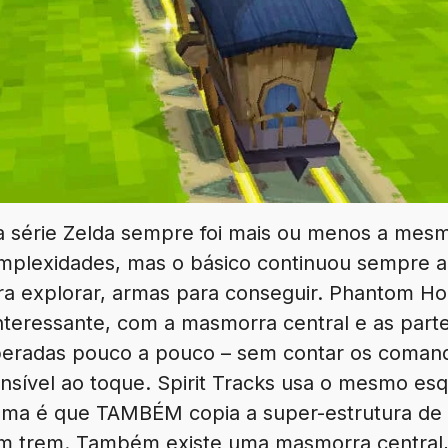
a série Zelda sempre foi mais ou menos a mesma
plexidades, mas o básico continuou sempre al
 explorar, armas para conseguir. Phantom Ho
interessante, com a masmorra central e as par
beradas pouco a pouco – sem contar os coman
sensível ao toque. Spirit Tracks usa o mesmo 
ema é que TAMBÉM copia a super-estrutura de
um trem. Também existe uma masmorra central