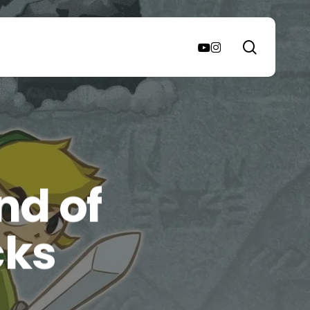
search
youtube
instagram
nd of
cks