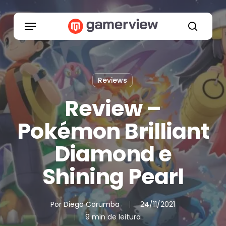
Skip
to
Menu
main
search
content
Reviews
Review –
Pokémon Brilliant
Diamond e
Shining Pearl
Por
Diego Corumba
24/11/2021
9 min de leitura