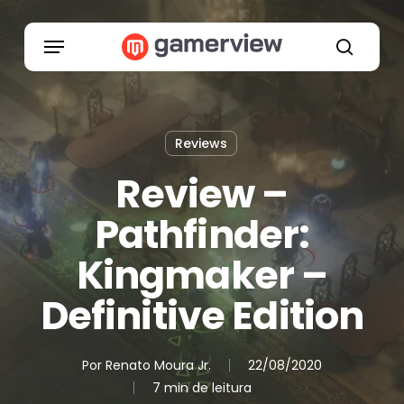
Skip
to
Menu
main
search
content
Reviews
Review –
Pathfinder:
Kingmaker –
Definitive Edition
Por
Renato Moura Jr.
22/08/2020
7 min de leitura