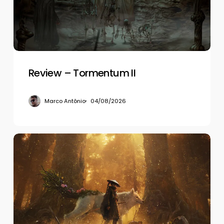
Review – Tormentum II
Marco Antônio
04/08/2026
Review
–
Beast
of
Reincarnation