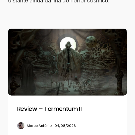
distante ainda da ilha do horror cósmico.
Review
–
Tormentum
II
Review – Tormentum II
Marco Antônio
04/08/2026