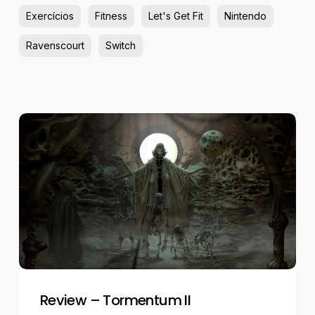
Exercícios
Fitness
Let's Get Fit
Nintendo
Ravenscourt
Switch
Review
–
Tormentum
II
Review – Tormentum II