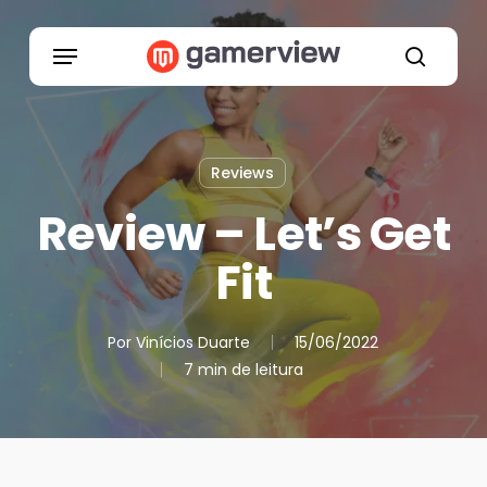
Skip
to
Menu
main
search
content
Reviews
Review – Let’s Get
Fit
Por
Vinícios Duarte
15/06/2022
7 min de leitura